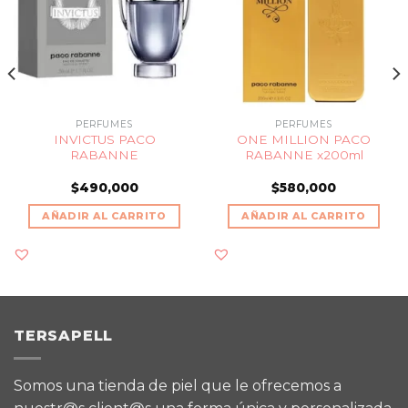
PERFUMES
PERFUMES
INVICTUS PACO
ONE MILLION PACO
RABANNE
RABANNE x200ml
$
490,000
$
580,000
AÑADIR AL CARRITO
AÑADIR AL CARRITO
TERSAPELL
Somos una tienda de piel que le ofrecemos a