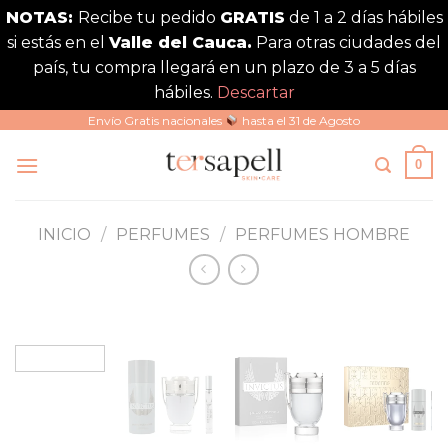
NOTAS:
Recibe tu pedido
GRATIS
de 1 a 2 días hábiles
si estás en el
Valle del Cauca.
Para otras ciudades del
país, tu compra llegará en un plazo de 3 a 5 días
hábiles.
Descartar
Saltar
Envío Gratis nacionales
hasta el 31 de Agosto
al
0
contenido
INICIO
/
PERFUMES
/
PERFUMES HOMBRE