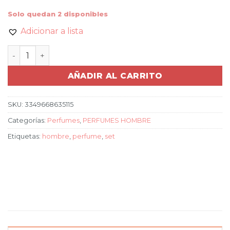
Solo quedan 2 disponibles
Adicionar a lista
SET INVICTUS PACO RABANNE cantidad
AÑADIR AL CARRITO
SKU:
3349668635115
Categorías:
Perfumes
,
PERFUMES HOMBRE
Etiquetas:
hombre
,
perfume
,
set