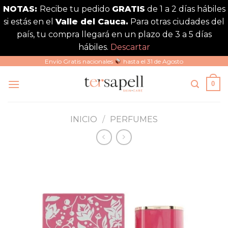
NOTAS:
Recibe tu pedido
GRATIS
de 1 a 2 días hábiles
si estás en el
Valle del Cauca.
Para otras ciudades del
país, tu compra llegará en un plazo de 3 a 5 días
hábiles.
Descartar
Saltar
Envío Gratis nacionales
hasta el 31 de Agosto
al
0
contenido
INICIO
/
PERFUMES