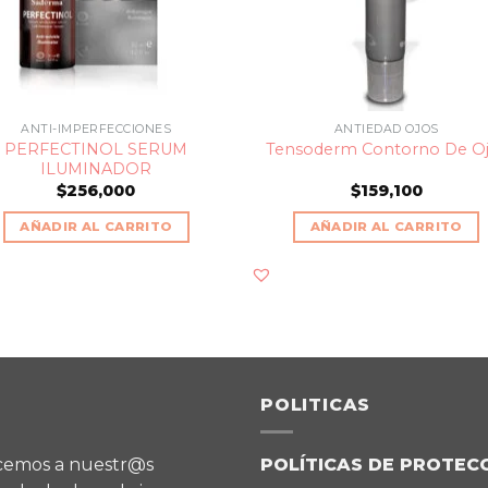
ANTI-IMPERFECCIONES
ANTIEDAD OJOS
PERFECTINOL SERUM
Tensoderm Contorno De O
ILUMINADOR
$
256,000
$
159,100
AÑADIR AL CARRITO
AÑADIR AL CARRITO
POLITICAS
ecemos a nuestr@s
POLÍTICAS DE PROTEC