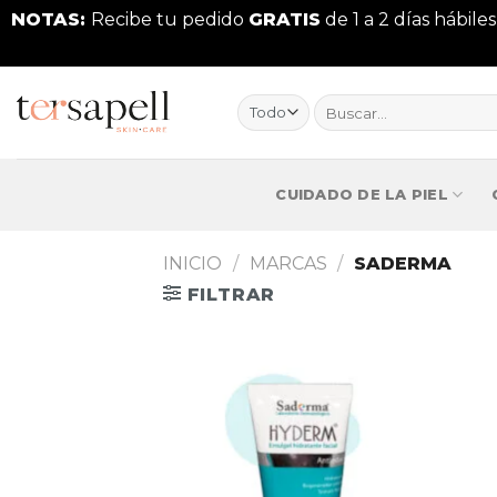
NOTAS:
Recibe tu pedido
GRATIS
de 1 a 2 días hábiles
Saltar
Buscar
al
por:
contenido
CUIDADO DE LA PIEL
INICIO
/
MARCAS
/
SADERMA
FILTRAR