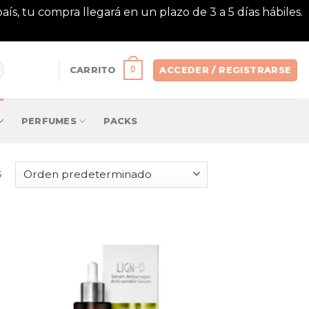
aís, tu compra llegará en un plazo de 3 a 5 días hábiles.
0
CARRITO
ACCEDER / REGISTRARSE
PERFUMES
PACKS
s