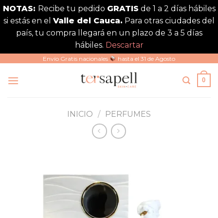
NOTAS:
Recibe tu pedido
GRATIS
de 1 a 2 días hábiles
si estás en el
Valle del Cauca.
Para otras ciudades del
país, tu compra llegará en un plazo de 3 a 5 días
hábiles.
Descartar
Saltar
Envío Gratis nacionales
hasta el 31 de Agosto
al
0
contenido
INICIO
/
PERFUMES