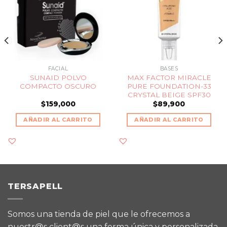
FACIAL
BASES
SUNAID POLVO
MAX FACTOR MIRACLE
COMPACTO OSCURO
PURE FOUNDATION-33
CRYSTAL BEIGE SPF30
$
159,000
$
89,900
AÑADIR AL CARRITO
AÑADIR AL CARRITO
TERSAPELL
Somos una tienda de piel que le ofrecemos a
nuestr@s client@s una forma única y personalizada