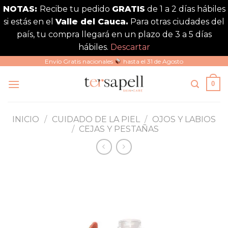
NOTAS:
Recibe tu pedido
GRATIS
de 1 a 2 días hábiles
si estás en el
Valle del Cauca.
Para otras ciudades del
país, tu compra llegará en un plazo de 3 a 5 días
hábiles.
Descartar
Saltar
Envío Gratis nacionales
hasta el 31 de Agosto
al
0
contenido
INICIO
/
CUIDADO DE LA PIEL
/
OJOS Y LABIOS
/
CEJAS Y PESTAÑAS