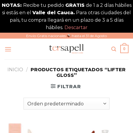
NOTAS:
Recibe tu pedido
GRATIS
de 1 a 2 días hábiles
si estás en el
Valle del Cauca.
Para otras ciudades del
país, tu compra llegará en un plazo de 3 a 5 días
hábiles.
Descartar
Saltar
Envío Gratis nacionales
hasta el 31 de Agosto
al
0
contenido
INICIO
/
PRODUCTOS ETIQUETADOS “LIFTER
GLOSS”
FILTRAR