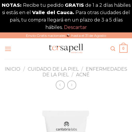
NOTAS:
Recibe tu pedido
GRATIS
de 1 a 2 días hábiles
si estás en el
Valle del Cauca.
Para otras ciudades del
país, tu compra llegará en un plazo de 3 a 5 días
hábiles.
Descartar
Saltar
Envío Gratis nacionales
hasta el 31 de Agosto
al
0
contenido
INICIO
/
CUIDADO DE LA PIEL
/
ENFERMEDADES
DE LA PIEL
/
ACNÉ