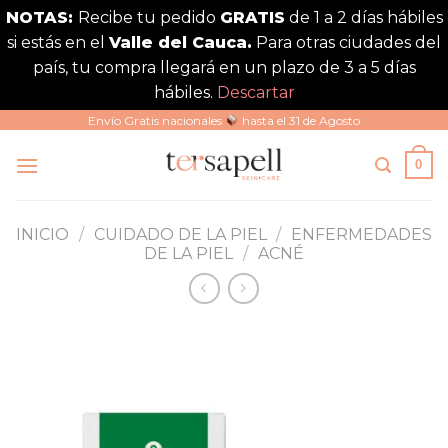
NOTAS:
Recibe tu pedido
GRATIS
de 1 a 2 días hábiles
si estás en el
Valle del Cauca.
Para otras ciudades del
país, tu compra llegará en un plazo de 3 a 5 días
hábiles.
Descartar
Saltar
Envío Gratis nacionales
hasta el 31 de Agosto
al
0
contenido
INICIO
/
CUIDADO DE LA PIEL
/
ENFERMEDADES
DE LA PIEL
/
ACNÉ