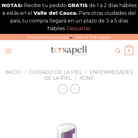
NOTAS:
Recibe tu pedido
GRATIS
de 1 a 2 días hábiles
si estás en el
Valle del Cauca.
Para otras ciudades del
país, tu compra llegará en un plazo de 3 a 5 días
hábiles.
Descartar
Saltar
Envío Gratis nacionales
hasta el 31 de Agosto
al
0
contenido
INICIO
/
CUIDADO DE LA PIEL
/
ENFERMEDADES
DE LA PIEL
/
ACNÉ