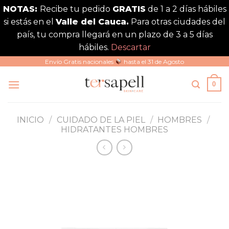
NOTAS:
Recibe tu pedido
GRATIS
de 1 a 2 días hábiles
si estás en el
Valle del Cauca.
Para otras ciudades del
país, tu compra llegará en un plazo de 3 a 5 días
hábiles.
Descartar
Saltar
Envío Gratis nacionales
hasta el 31 de Agosto
al
0
contenido
INICIO
/
CUIDADO DE LA PIEL
/
HOMBRES
/
HIDRATANTES HOMBRES