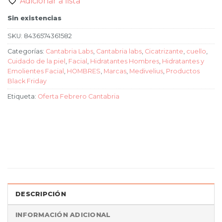
Adicionar a lista
Sin existencias
SKU:
8436574361582
Categorías:
Cantabria Labs
,
Cantabria labs
,
Cicatrizante
,
cuello
,
Cuidado de la piel
,
Facial
,
Hidratantes Hombres
,
Hidratantes y
Emolientes Facial
,
HOMBRES
,
Marcas
,
Medivelius
,
Productos
Black Friday
Etiqueta:
Oferta Febrero Cantabria
DESCRIPCIÓN
INFORMACIÓN ADICIONAL