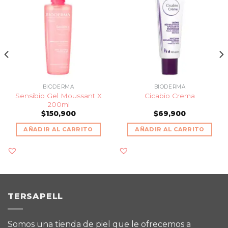
BIODERMA
BIODERMA
Sensibio Gel Moussant X
Cicabio Crema
200ml
$
150,900
$
69,900
AÑADIR AL CARRITO
AÑADIR AL CARRITO
TERSAPELL
Somos una tienda de piel que le ofrecemos a