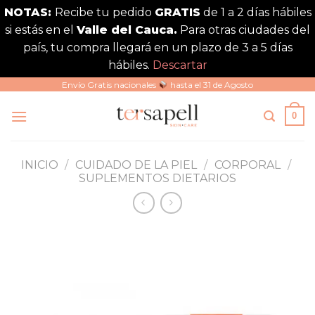
NOTAS:
Recibe tu pedido
GRATIS
de 1 a 2 días hábiles
si estás en el
Valle del Cauca.
Para otras ciudades del
país, tu compra llegará en un plazo de 3 a 5 días
hábiles.
Descartar
Saltar
Envío Gratis nacionales
hasta el 31 de Agosto
al
0
contenido
INICIO
/
CUIDADO DE LA PIEL
/
CORPORAL
/
SUPLEMENTOS DIETARIOS