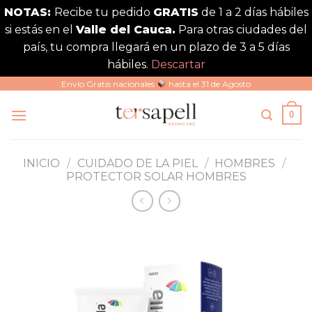
NOTAS:
Recibe tu pedido
GRATIS
de 1 a 2 días hábiles
si estás en el
Valle del Cauca.
Para otras ciudades del
país, tu compra llegará en un plazo de 3 a 5 días
hábiles.
Descartar
Saltar
Envío Gratis nacionales
hasta el 31 de Agosto
al
0
contenido
INICIO
/
CUIDADO DE LA PIEL
/
HOMBRES
/
PROTECTOR SOLAR HOMBRES