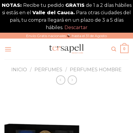
NOTAS:
Recibe tu pedido
GRATIS
de 1 a 2 días hábiles
si estás en el
Valle del Cauca.
Para otras ciudades del
país, tu compra llegará en un plazo de 3 a 5 días
hábiles.
Descartar
Saltar
Envío Gratis nacionales
hasta el 31 de Agosto
al
0
contenido
INICIO
/
PERFUMES
/
PERFUMES HOMBRE