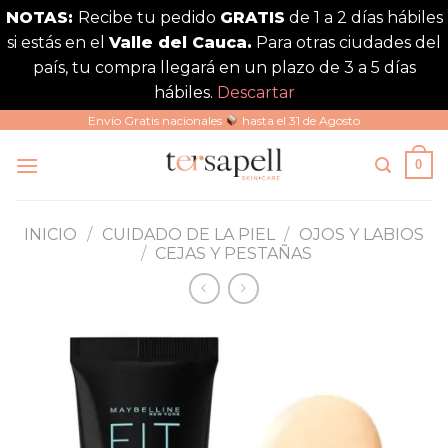
NOTAS:
Recibe tu pedido
GRATIS
de 1 a 2 días hábiles
si estás en el
Valle del Cauca.
Para otras ciudades del
país, tu compra llegará en un plazo de 3 a 5 días
hábiles.
Descartar
Saltar
Envío Gratis nacionales
hasta el 31 de Agosto
al
0
contenido
INICIO
/
CUIDADO DE LA PIEL
/
OJOS Y LABIOS
/
CEJAS Y PESTAÑAS