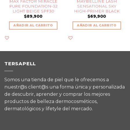
MAX FACTOR MIRACLE
MAYBELLINE LASH
PURE FOUNDATION-32
SENSATIONAL SKY
LIGHT BEIGE SPF30
HIGH-PRIMER BLACK
$
89,900
$
69,900
AÑADIR AL CARRITO
AÑADIR AL CARRITO
TERSAPELL
Somos una tienda de piel que le ofrecemos a
nuestr@s client@s una forma única y personalizada
de descubrir, aprender y comprar los mejores
productos de belleza dermocosméticos,
dermatológicos y lifetyle del mercado.