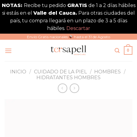
NOTAS:
Recibe tu pedido
GRATIS
de 1 a 2 días hábiles
si estás en el
Valle del Cauca.
Para otras ciudades del
país, tu compra llegará en un plazo de 3 a 5 días
hábiles.
Descartar
Saltar
Envío Gratis nacionales
hasta el 31 de Agosto
al
0
contenido
INICIO
/
CUIDADO DE LA PIEL
/
HOMBRES
/
HIDRATANTES HOMBRES