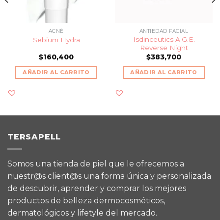
ACNÉ
ANTIEDAD FACIAL
Isdinceutics A.G.E.
Sebium Hydra
Reverse Night
$
160,400
$
383,700
AÑADIR AL CARRITO
AÑADIR AL CARRITO
TERSAPELL
Somos una tienda de piel que le ofrecemos a
nuestr@s client@s una forma única y personalizada
de descubrir, aprender y comprar los mejores
productos de belleza dermocosméticos,
dermatológicos y lifetyle del mercado.