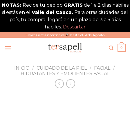
NOTAS:
Recibe tu pedido
GRATIS
de 1 a 2 días hábiles
si estás en el
Valle del Cauca.
Para otras ciudades del
país, tu compra llegará en un plazo de 3 a 5 días
hábiles.
Descartar
Saltar
Envío Gratis nacionales
hasta el 31 de Agosto
al
0
contenido
INICIO
/
CUIDADO DE LA PIEL
/
FACIAL
/
HIDRATANTES Y EMOLIENTES FACIAL