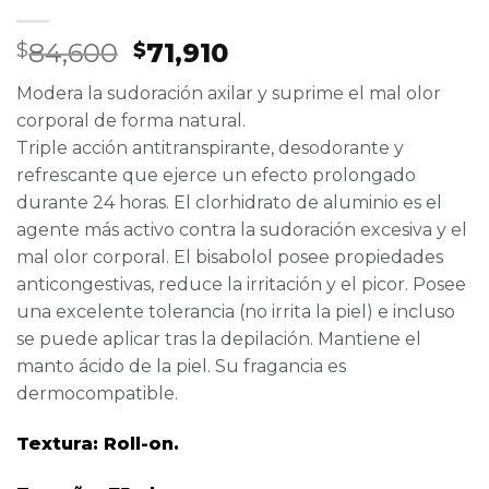
El
El
84,600
71,910
$
$
precio
precio
Modera la sudoración axilar y suprime el mal olor
original
actual
corporal de forma natural.
era:
es:
Triple acción antitranspirante, desodorante y
$84,600.
$71,910.
refrescante que ejerce un efecto prolongado
durante 24 horas. El clorhidrato de aluminio es el
agente más activo contra la sudoración excesiva y el
mal olor corporal. El bisabolol posee propiedades
anticongestivas, reduce la irritación y el picor. Posee
una excelente tolerancia (no irrita la piel) e incluso
se puede aplicar tras la depilación. Mantiene el
manto ácido de la piel. Su fragancia es
dermocompatible.
Textura: Roll-on.