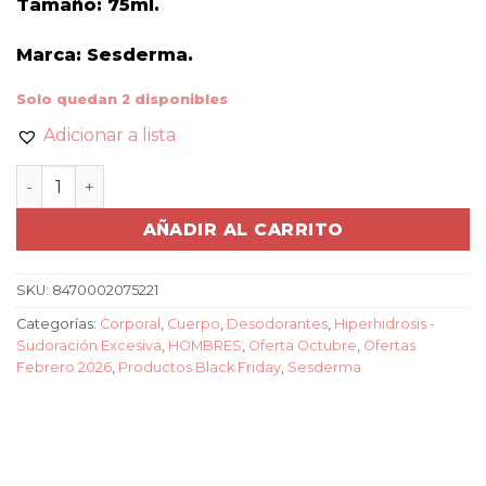
Tamaño: 75ml.
Marca: Sesderma.
Solo quedan 2 disponibles
Adicionar a lista
DRYSES DESODORANTE HOMBRE cantidad
AÑADIR AL CARRITO
SKU:
8470002075221
Categorías:
Corporal
,
Cuerpo
,
Desodorantes
,
Hiperhidrosis -
Sudoración Excesiva
,
HOMBRES
,
Oferta Octubre
,
Ofertas
Febrero 2026
,
Productos Black Friday
,
Sesderma