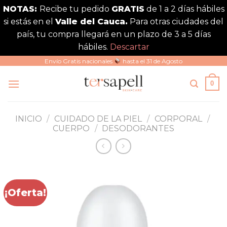
NOTAS:
Recibe tu pedido
GRATIS
de 1 a 2 días hábiles
si estás en el
Valle del Cauca.
Para otras ciudades del
país, tu compra llegará en un plazo de 3 a 5 días
hábiles.
Descartar
Saltar
Envío Gratis nacionales
hasta el 31 de Agosto
al
0
contenido
INICIO
/
CUIDADO DE LA PIEL
/
CORPORAL
/
CUERPO
/
DESODORANTES
¡Oferta!