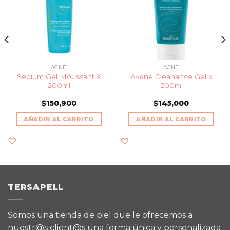
ACNÉ
ACNÉ
Sebium Gel Moussant X
Avene Cleanance Gel x
200ml
200ml
$
150,900
$
145,000
AÑADIR AL CARRITO
AÑADIR AL CARRITO
TERSAPELL
Somos una tienda de piel que le ofrecemos a
nuestr@s client@s una forma única y personalizada