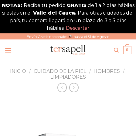
NOTAS:
Recibe tu pedido
GRATIS
de 1 a 2 días hábiles
si estás en el
Valle del Cauca.
Para otras ciudades del
país, tu compra llegará en un plazo de 3 a 5 días
hábiles.
Descartar
Saltar
Envío Gratis nacionales
hasta el 31 de Agosto
al
0
contenido
INICIO
/
CUIDADO DE LA PIEL
/
HOMBRES
/
LIMPIADORES