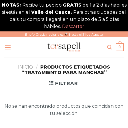
NOTAS:
Recibe tu pedido
GRATIS
de 1 a 2 días hábiles
si estás en el
Valle del Cauca.
Para otras ciudades del
país, tu compra llegará en un plazo de 3 a 5 días
hábiles.
Descartar
Saltar
Envío Gratis nacionales
hasta el 31 de Agosto
al
0
contenido
INICIO
/
PRODUCTOS ETIQUETADOS
“TRATAMIENTO PARA MANCHAS”
FILTRAR
No se han encontrado productos que coincidan con
tu selección.