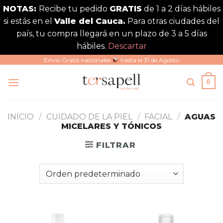
NOTAS:
Recibe tu pedido
GRATIS
de 1 a 2 días hábiles
si estás en el
Valle del Cauca.
Para otras ciudades del
país, tu compra llegará en un plazo de 3 a 5 días
hábiles.
Descartar
Saltar
Envío Gratis nacionales
hasta el 31 de Agosto
al
0
contenido
INICIO
/
CUIDADO DE LA PIEL
/
FACIAL
/
AGUAS
MICELARES Y TÓNICOS
FILTRAR