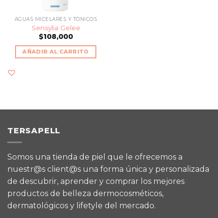
AGUAS MICELARES Y TÓNICOS
Sensylia Gelee
$
108,000
AÑADIR AL CARRITO
TERSAPELL
Somos una tienda de piel que le ofrecemos a
nuestr@s client@s una forma única y personalizada
de descubrir, aprender y comprar los mejores
productos de belleza dermocosméticos,
dermatológicos y lifetyle del mercado.