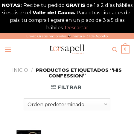
NOTAS:
Recibe tu pedido
GRATIS
de 1 a 2 días hábiles
si estás en el
Valle del Cauca.
Para otras ciudades del
país, tu compra llegará en un plazo de 3 a 5 días
hábiles.
Descartar
Saltar
Envío Gratis nacionales
hasta el 31 de Agosto
al
0
contenido
INICIO
/
PRODUCTOS ETIQUETADOS “HIS
CONFESSION”
FILTRAR