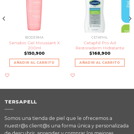
BIODERMA
CETAPHIL
Sensibio Gel Moussant X
Cetaphil Pro Ad
200ml
Restoraderm Hidratante
$
150,900
$
168,900
AÑADIR AL CARRITO
AÑADIR AL CARRITO
TERSAPELL
Somos una tienda de piel que le ofrecemos a
nuestr@s client@s una forma única y personalizada
de descubrir, aprender y comprar los mejores