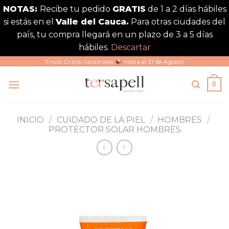
NOTAS:
Recibe tu pedido
GRATIS
de 1 a 2 días hábiles
si estás en el
Valle del Cauca.
Para otras ciudades del
país, tu compra llegará en un plazo de 3 a 5 días
hábiles.
Descartar
Saltar
Envío Gratis nacionales
hasta el 31 de Agosto
al
0
contenido
INICIO
/
CUIDADO DE LA PIEL
/
HOMBRES
/
PROTECTOR SOLAR HOMBRES