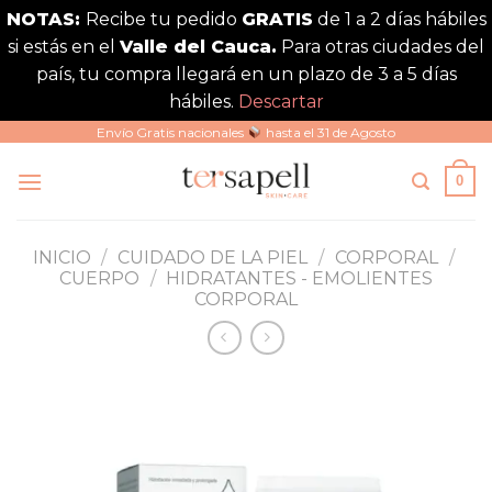
NOTAS:
Recibe tu pedido
GRATIS
de 1 a 2 días hábiles
si estás en el
Valle del Cauca.
Para otras ciudades del
país, tu compra llegará en un plazo de 3 a 5 días
hábiles.
Descartar
Saltar
Envío Gratis nacionales
hasta el 31 de Agosto
al
0
contenido
INICIO
/
CUIDADO DE LA PIEL
/
CORPORAL
/
CUERPO
/
HIDRATANTES - EMOLIENTES
CORPORAL